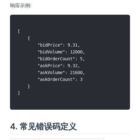
响应示例:
[

    {

        "bidPrice": 9.31,

        "bidVolume": 12000,

        "bidOrderCount": 5,

        "askPrice": 9.32,

        "askVolume": 21600,

        "askOrderCount": 3

    }

]

4. 常见错误码定义