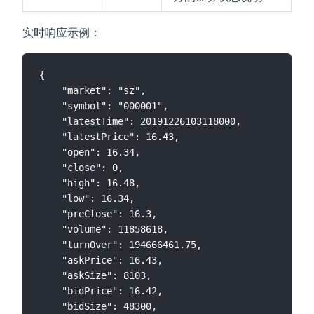
实时响应示例：
{

    "market": "sz",

    "symbol": "000001",

    "latestTime": 20191226103118000,

    "latestPrice": 16.43,

    "open": 16.34,

    "close": 0,

    "high": 16.48,

    "low": 16.34,

    "preClose": 16.3,

    "volume": 11858618,

    "turnOver": 194666461.75,

    "askPrice": 16.43,

    "askSize": 8103,

    "bidPrice": 16.42,

    "bidSize": 48300,
